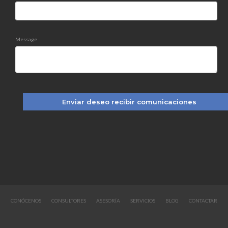
Message
CONÓCENOS
CONSULTORES
ASESORÍA
SERVICIOS
BLOG
CONTACTAR