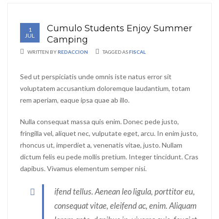
Cumulo Students Enjoy Summer
1
JUL
Camping
WRITTEN BY
REDACCION
TAGGED AS
FISCAL
Sed ut perspiciatis unde omnis iste natus error sit
voluptatem accusantium doloremque laudantium, totam
rem aperiam, eaque ipsa quae ab illo.
Nulla consequat massa quis enim. Donec pede justo,
fringilla vel, aliquet nec, vulputate eget, arcu. In enim justo,
rhoncus ut, imperdiet a, venenatis vitae, justo. Nullam
dictum felis eu pede mollis pretium. Integer tincidunt. Cras
dapibus. Vivamus elementum semper nisi.
ifend tellus. Aenean leo ligula, porttitor eu,
consequat vitae, eleifend ac, enim. Aliquam