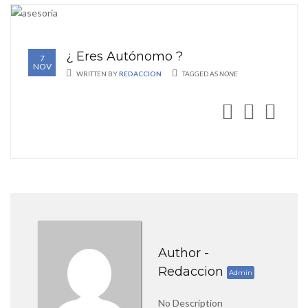
¿ Eres Autónomo ?
7
NOV
WRITTEN BY
REDACCION
TAGGED AS
NONE
Author -
Redaccion
Admin
No Description