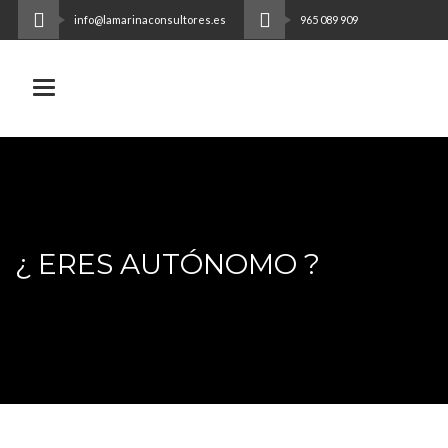
info@lamarinaconsultores.es
965 089 909
Toggle navigation
¿ ERES AUTÓNOMO ?