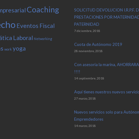
Coaching
mpresarial
SOLICITUD DEVOLUCION I.R.P.F. D
PRESTACIONES POR MATERNIDAD
echo
PATERNIDAD
Eventos
Fiscal
7 diciembre, 2018
ática
Laboral
Networking
Cuota de Autónomo 2019
as
yoga
work
28 noviembre, 2018
Con asesoria la marina, AHORRARA
!!!!
14 septiembre, 2018
Aquí tienes nuestros nuevos servicio
27 marzo, 2018
Nuevos servicios solo para Autóno
Emprendedores
14 marzo, 2018