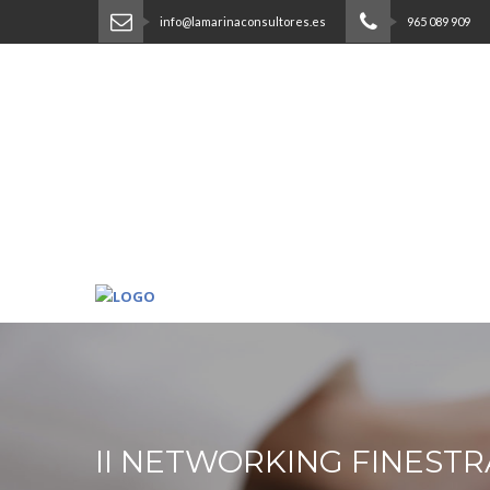
info@lamarinaconsultores.es
965 089 909
II NETWORKING FINESTR