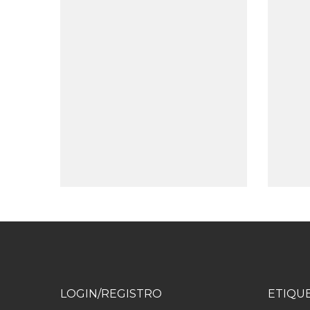
III NETWORKING
FINESTRAT
LOGIN/REGISTRO
ETIQU