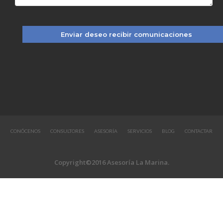
CONÓCENOS
CONSULTORES
ASESORÍA
SERVICIOS
BLOG
CONTACTAR
Copyright©2016 Asesoría La Marina.