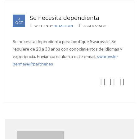
Se necesita dependienta
3
OCT
WRITTEN BY
REDACCION
TAGGED AS
NONE
Se necesita dependienta para boutique Swarovski. Se
requiere de 20 a 30 años con conocimientos de idiomas y
experiencia. Enviar curriculum a este e-mail.
swarovski-
bermay@irpartner.es