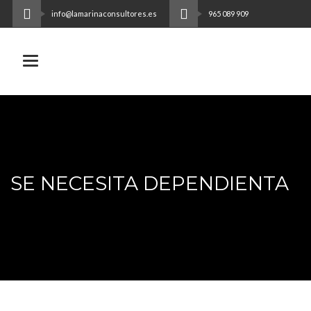
info@lamarinaconsultores.es
965 089 909
Toggle navigation
SE NECESITA DEPENDIENTA