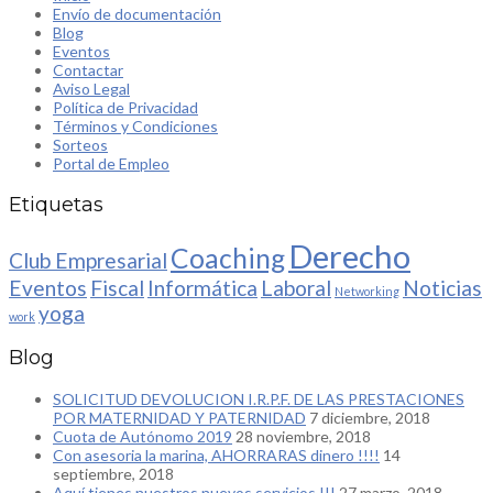
Envío de documentación
Blog
Eventos
Contactar
Aviso Legal
Política de Privacidad
Términos y Condiciones
Sorteos
Portal de Empleo
Etiquetas
Derecho
Coaching
Club Empresarial
Eventos
Fiscal
Informática
Laboral
Noticias
Networking
yoga
work
Blog
SOLICITUD DEVOLUCION I.R.P.F. DE LAS PRESTACIONES
POR MATERNIDAD Y PATERNIDAD
7 diciembre, 2018
Cuota de Autónomo 2019
28 noviembre, 2018
Con asesoria la marina, AHORRARAS dinero !!!!
14
septiembre, 2018
Aquí tienes nuestros nuevos servicios !!!
27 marzo, 2018