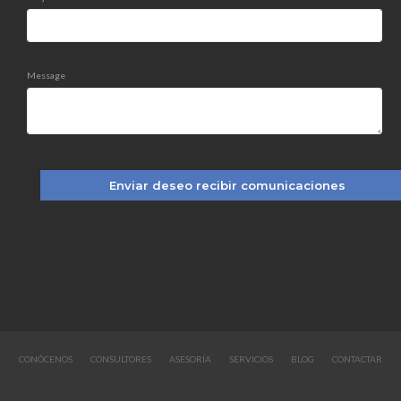
Message
CONÓCENOS
CONSULTORES
ASESORÍA
SERVICIOS
BLOG
CONTACTAR