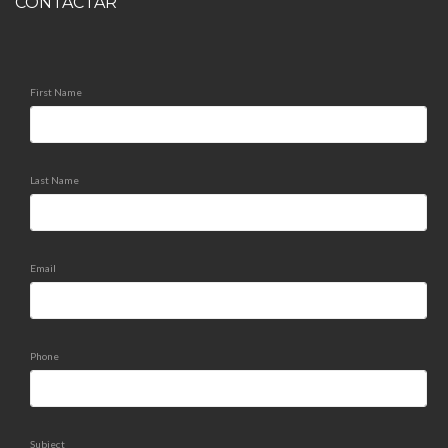
CONTACTAR
First Name
Last Name
Email
Phone
Subject