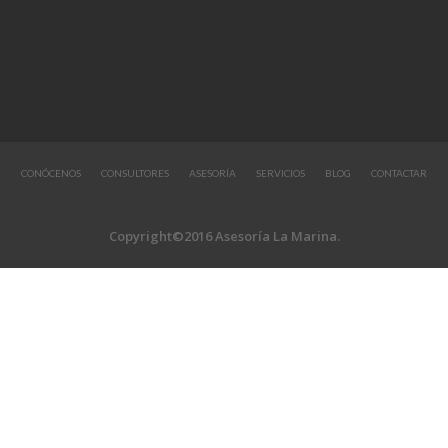
CONÓCENOS
CONSULTORES
ASESORÍA
SERVICIOS
BLOG
CONTACTAR
Copyright©2016 Asesoría La Marina.