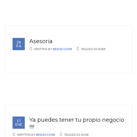
Asesoria
28
JUL
WRITTEN BY
REDACCION
TAGGED AS
NONE
Ya puedes tener tu propio negocio
17
ENE
!!!!
WRITTEN BY
REDACCION
TAGGED AS
NONE